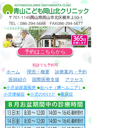
〒701-1145岡山県岡山市北区横井上50-1
TEL：086-294-5688 FAX086-294-5677
予約はこちらから
​初診でも予約可
ホーム
理念・概要
診療案内・予約
医師紹介
国際医療支援
アクセス
■
小児泌尿器疾患
■
出べそ（臍ヘルニア）
■
小児便秘症
■
小児のやけど
■
夜尿症