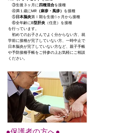
③生後３ヶ月に
四種混合
を接種
④満１歳に
MR（麻疹・風疹）
を接種
⑤
日本脳炎
第Ⅰ期を生後6ヶ月から接種
⑥全年齢に
B型肝炎
（任意）を接種
を行っています。
初めてのお子さんでよく分からない方、就
学前に接種が完了していない方、一時中止で
日本脳炎が完了していない方など、親子手帳
や予防接種手帳をご持参の上お気軽にご相談
ください。
●保護者の方へ●