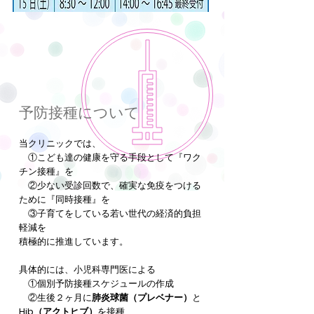
予防接種​について
当クリニックでは、
①こども達の健康を守る手段として『ワク
チン接種』を
②少ない受診回数で、確実な免疫をつける
ために『同時接種』を
③子育てをしている若い世代の経済的負担
軽減を
積極的に推進しています。
具体的には、小児科専門医による
①個別予防接種スケジュールの作成
②生後２ヶ月に
肺炎球菌（プレベナー）
と
Hib（アクトヒブ）
を接種