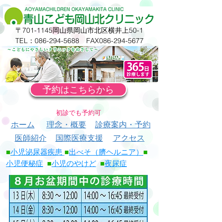
〒701-1145岡山県岡山市北区横井上50-1
TEL：086-294-5688 FAX086-294-5677
予約はこちらから
​初診でも予約可
ホーム
理念・概要
診療案内・予約
医師紹介
国際医療支援
アクセス
■
小児泌尿器疾患
■
出べそ（臍ヘルニア）
■
小児便秘症
■
小児のやけど
■
夜尿症