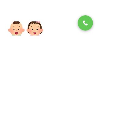
ホーム
理念・概要
予約・診療案
内
アクセス
医師紹介
国際医療支
援
お知らせ
青山こども岡山北クリニック
©2022.7
086-294-5688
Tel
〒701-1145岡山県岡山市北区横井上50-1